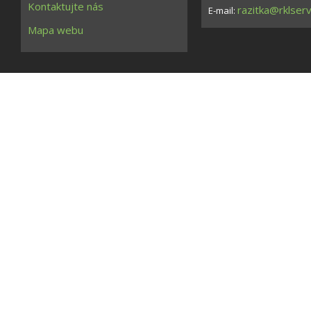
Kontaktujte nás
razitka@rklserv
E-mail:
Mapa webu