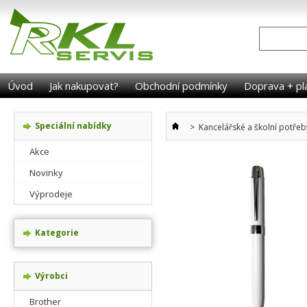
Úvod
Jak nakupovat?
Obchodní podmínky
Doprava + pl
Speciální nabídky
>
Kancelářské a školní potřeb
Akce
Novinky
Výprodeje
Kategorie
Výrobci
Brother