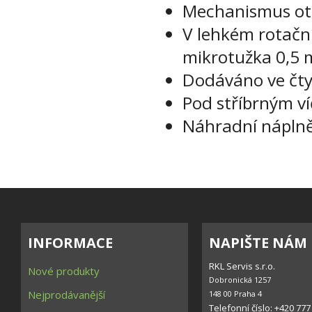
Mechanismus otá
V lehkém rotačn
mikrotužka 0,5
Dodáváno ve čtyř
Pod stříbrným ví
Náhradní náplně
INFORMACE
NAPIŠTE NÁM
RKL Servis s.r.o.
Nové produkty
Dobronická 1257

Nejprodávanější
148 00 Praha 4
Telefonní číslo: +420 777