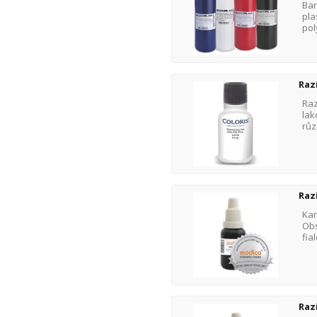
Bar
pla
pol
Raz
Raz
lak
růz
Raz
Kan
Obs
fia
Raz