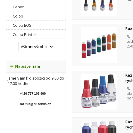
Canon
Colop
Colop EOS
Raz
Colop Printer
Raz
tec
250
Napište nám
Raz
Jsme Vám k dispozici od 9:00 do
ryc
17:00 hodin
Bar
pla
+420 777 106 900
pol
razitka@rklservis.cz
Raz
ryc