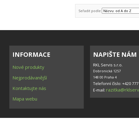
Seřadit podle
INFORMACE
NAPIŠTE NÁM
RKL Servis s.r.o.
Nové produkty
Dobronická 1257

Nejprodávanější
148 00 Praha 4
Telefonní číslo: +420 777
Kontaktujte nás
razitka@rklserv
E-mail:
Mapa webu