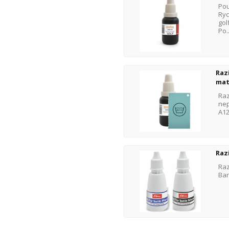
Pou
Ryc
gol
Po..
Raz
mat
Raz
nep
A12
Raz
Raz
Bar