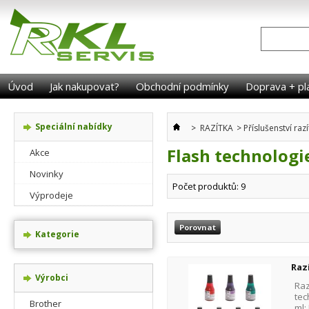
Úvod
Jak nakupovat?
Obchodní podmínky
Doprava + pl
Speciální nabídky
>
RAZÍTKA
>
Příslušenství raz
Flash technologi
Akce
Novinky
Počet produktů: 9
Výprodeje
Kategorie
Raz
Výrobci
Raz
tec
Brother
ml;