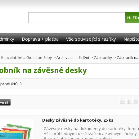
dmínky
Doprava + platba
Vše související s razítky
Napišt
Kancelářské a školní potřeby
>
Archivace a třídění
>
Zásobníky
>
Zásobník na
obník na závěsné desky
 produktů: 3
Desky závěsné do kartotéky, 25 ks
Závěsné desky na dokumenty do kartotéky, formá
A4 s průhledným rozlišovačem a kovovými úchyty;
Barva: žlutá, červená, modrá, zelená;...