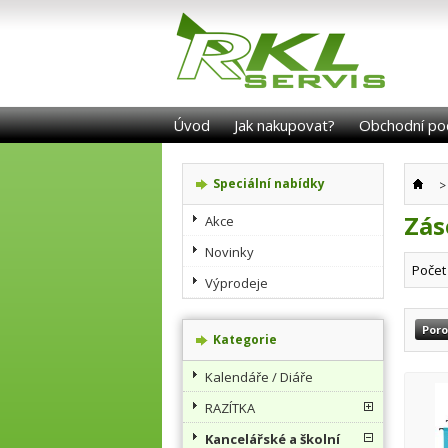
Úvod
Jak nakupovat?
Obchodní po
Speciální nabídky
>
Zás
Akce
Novinky
Počet
Výprodeje
Kategorie
Kalendáře / Diáře
RAZÍTKA
Kancelářské a školní