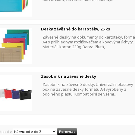
Desky závěsné do kartotéky, 25 ks
Závěsné desky na dokumenty do kartotéky, formá
A4 s průhledným rozlišovačem a kovovými úchyty.
Materiál: karton 230g; Barva: žlutá,...
Zásobník na závěsné desky
Zásobník na závěsné desky. Univerzální plastový
box na závěsné desky formátu A4 vyrobený z
odolného plastu. Kompatibilní se všemi...
it podle