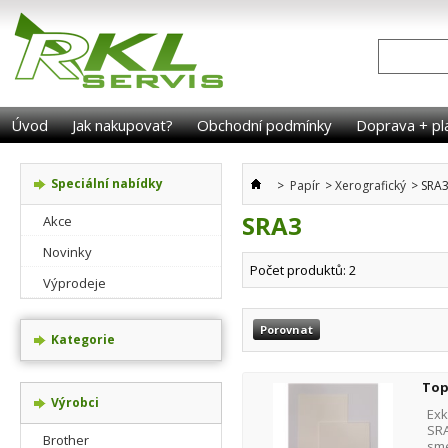
Úvod
Jak nakupovat?
Obchodní podmínky
Doprava + pl
Speciální nabídky
>
Papír
>
Xerografický
>
SRA
SRA3
Akce
Novinky
Počet produktů: 2
Výprodeje
Kategorie
Top
Výrobci
Exk
SRA
Brother
sme