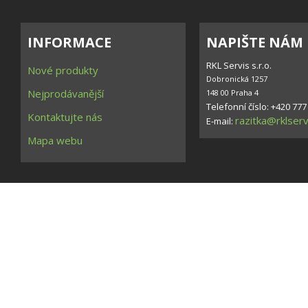
INFORMACE
NAPIŠTE NÁM
RKL Servis s.r.o.
Nové produkty
Dobronická 1257

Nejprodávanější
148 00 Praha 4
Telefonní číslo: +420 777
Kontaktujte nás
razitka@rklserv
E-mail:
Mapa webu