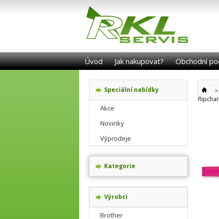
Úvod
Jak nakupovat?
Obchodní po
Speciální nabídky
>
flipcha
Akce
Novinky
Výprodeje
Kategorie
Výrobci
Brother