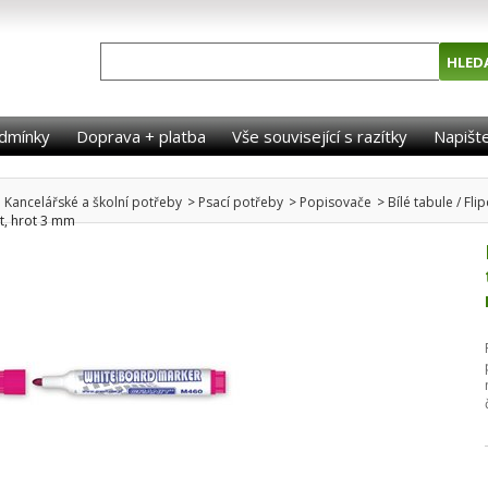
dmínky
Doprava + platba
Vše související s razítky
Napišt
Kancelářské a školní potřeby
>
Psací potřeby
>
Popisovače
>
Bílé tabule / Fli
rt, hrot 3 mm