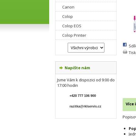
Canon
Colop
Colop EOS
Colop Printer
Sdí
Tisk
Napište nám
Jsme Vám k dispozici od 9:00 do
17:00 hodin
+420 777 106 900
Více
razitka@rklservis.cz
Popisov
Pop
Jed