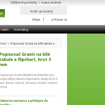
Oblíbené produkty
mapa stránek
Košík:
(prázdný)
Vítejte
přihlaste se
e nám
Kontakty
pchart
>
Popisovač Granit na bílé tabule a
Popisovač Granit na bílé
tabule a flipchart, hrot 3
mm
Popisovač Granit Whiteboard Marker pro
popis bílých tabulí a flipchartů. Kulatý hrot 3
mm. Barva: růžová, červená, modrá, zelená,
černá.
Vyberte variantu a přidejte do
košíku: