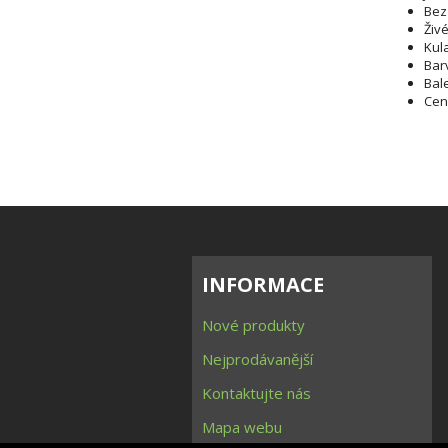
Bez
Živé
Kula
Bar
Bale
Cen
INFORMACE
Nové produkty
Nejprodávanější
Kontaktujte nás
Mapa webu